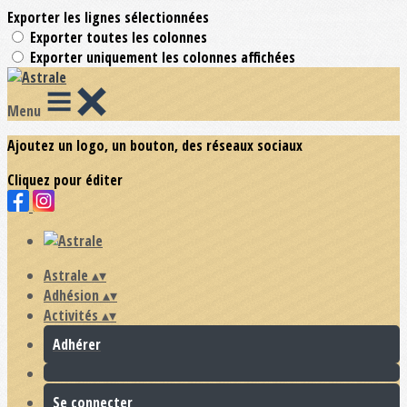
Exporter les lignes sélectionnées
Exporter toutes les colonnes
Exporter uniquement les colonnes affichées
Menu
Ajoutez un logo, un bouton, des réseaux sociaux
Cliquez pour éditer
Astrale
▴
▾
Adhésion
▴
▾
Activités
▴
▾
Adhérer
Se connecter